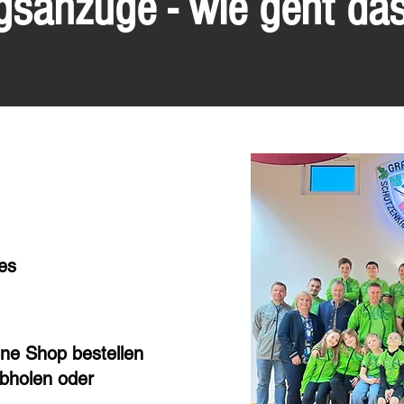
ngsanzüge - wie geht da
mes
ine Shop bestellen
abholen oder